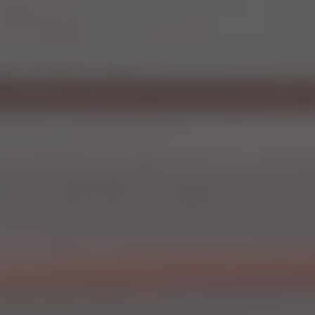
以解决问题为导向的经营哲学
在特种电线电缆领域，除了企业规模与设备等硬实力
外，主动担当的经营态度才是丰泰35年持续领先的核
心差异，也是客户选择我们最主要原因。