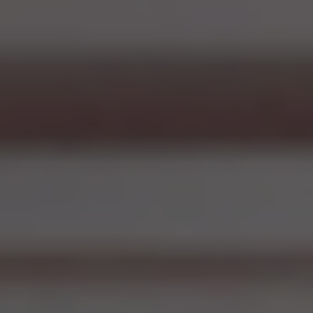
与其他企业不同，丰泰建立了一套"问题向上管理"机
制：
任何员工发现问题后，可直接向总经办发起跨部门
协作请求，调动包括管理层在内的资源快速响应。
总经办协调小组（直属总经理）拥有最高决策权，
打破部门壁垒，协同各部门负责人，确保问题从多
方视角进行优化。
这套体系让丰泰实现了：
从《发现问题》 → 《追根溯源》 → 《改进方案》
→ 《根治问题》的问题解决闭环。