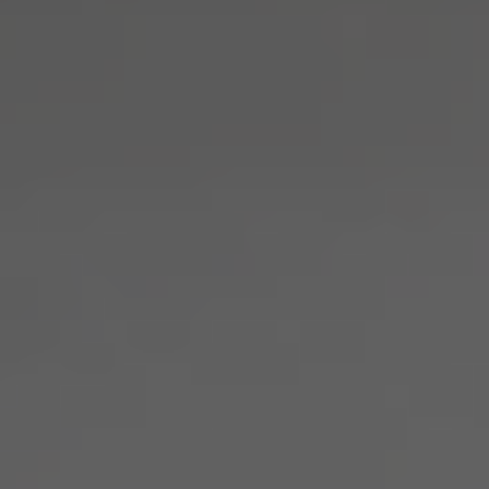
高效沟通
跨时区快速响应，支持多语言与多渠道沟通
灵活结算
支持多币种结算，流程清晰透明，满足全球合作
需求