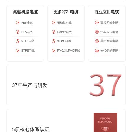
SONY GP—认
氟碳树脂电缆
更多特种电缆
行业应用电缆
GP是SONY
鉴合格的供应商
FEP电线
氟橡胶电线
高频同轴电缆
通过体系的确认
PFA电线
硅橡胶电线
汽车低压电缆
通过后会取得S
PTFE电线
XLPO电线
美国军标电缆
绿色产品管理体
ETFE电线
PVC/XLPVC电线
光伏储能电缆
生产及交付过程
一句话描述
将各种环保物质
低，增强客户产
准要求的信息。
37年生产与研发
5项核心体系认证