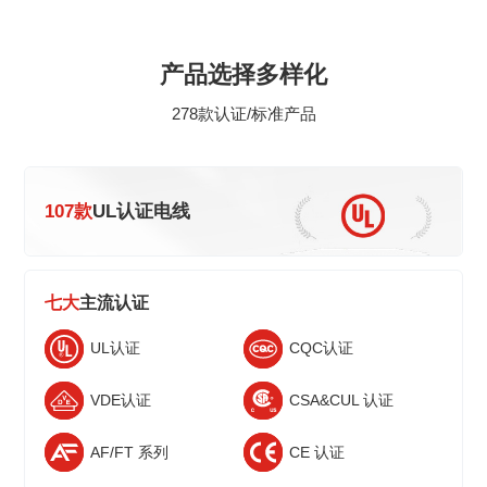
产品选择多样化
278款认证/标准产品
一句话描述
SONY GP认证
107款
UL认证电线
GP(Green Pa
证，是一个以产
统地。不单是符合
七大
主流认证
的最合适对应，
一句话描述
求、满足不断推
UL认证
CQC认证
护组织对产品方
和推出更多更新
VDE认证
CSA&CUL 认证
佳伙伴。
AF/FT 系列
CE 认证