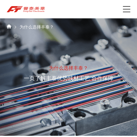
车间实拍
丰泰SONY GP认
为什么选择丰泰？
为什么选择丰泰？
产品中心
关于我们
为什么选择丰泰？
资讯中心
一页了解丰泰优势
线材工艺 合作保障
联系我们
一句话描述