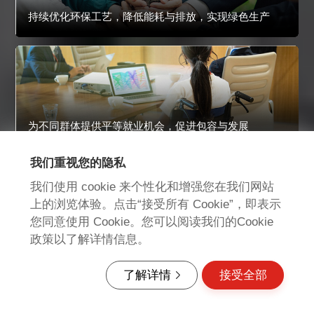
持续优化环保工艺，降低能耗与排放，实现绿色生产
为不同群体提供平等就业机会，促进包容与发展
我们重视您的隐私
我们使用 cookie 来个性化和增强您在我们网站
上的浏览体验。点击“接受所有 Cookie”，即表示
通过光伏发电系统提升清洁能源占比，减少碳排放与环
您同意使用 Cookie。您可以阅读我们的Cookie
境影响
政策以了解详情信息。
向导
搜索
速览
了解详情
接受全部