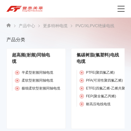
为什么选择丰泰？
产品中心
更多特种电缆
PVC/XLPVC绝缘电线
产品分类
产品中心
关于我们
超高频(射频)同轴电
氟碳树脂(氟塑料)电线
缆
电缆
资讯中心
半柔型射频同轴电缆
PTFE(聚四氟乙烯)
柔软型射频同轴电缆
PFA(可溶性聚四氟乙烯)
联系我们
极细柔软型射频同轴电缆
ETFE(四氟乙烯-乙烯共聚物)
FEP(聚全氟乙丙烯)
耐高压电线电缆