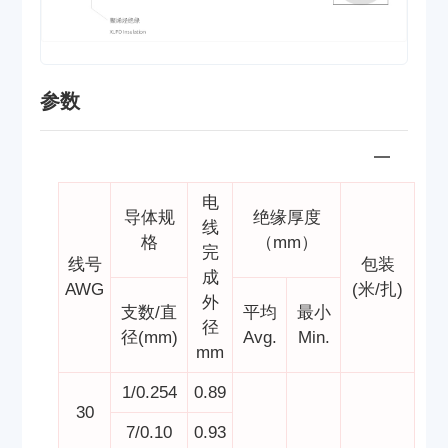
参数
电
导体规
绝缘厚度
线
格
（mm）
完
线号
包装
成
AWG
(米/扎)
外
支数/直
平均
最小
径
径(mm)
Avg.
Min.
mm
1/0.254
0.89
30
7/0.10
0.93