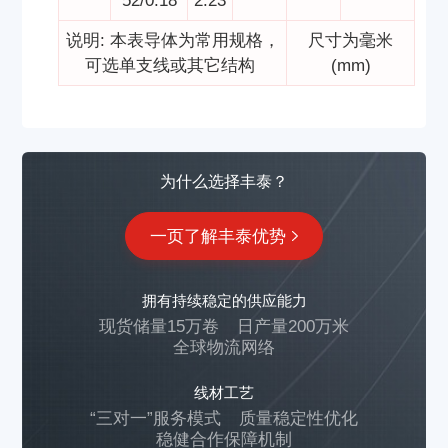
52/0.18
2.23
说明: 本表导体为常用规格，
尺寸为毫米
可选单支线或其它结构
(mm)
为什么选择丰泰？
一页了解丰泰优势
拥有持续稳定的供应能力
现货储量15万卷
日产量200万米
全球物流网络
线材工艺
“三对一”服务模式
质量稳定性优化
稳健合作保障机制