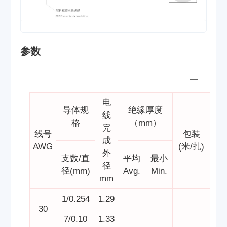
参数
电
导体规
绝缘厚度
线
格
（mm）
完
线号
包装
成
AWG
(米/扎)
外
支数/直
平均
最小
径
径(mm)
Avg.
Min.
mm
1/0.254
1.29
30
7/0.10
1.33