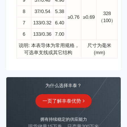
9
37/0.48
4.96
8
37/0.54
5.38
328
≥0.76
≥0.69
（100）
7
133/0.32
6.40
6
133/0.36
7.00
说明: 本表导体为常用规格，
尺寸为毫米
可选单支线或其它结构
(mm)
为什么选择丰泰？
一页了解丰泰优势
拥有持续稳定的供应能力
现货储量15万卷
日产量200万米