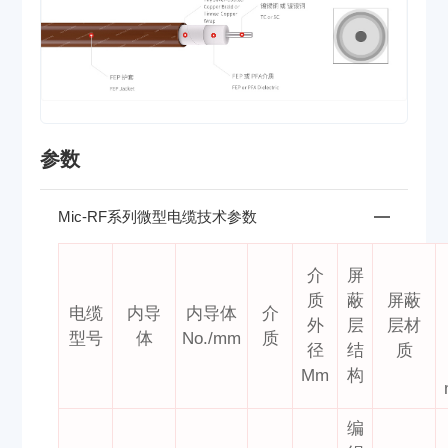
参数
Mic-RF系列微型电缆技术参数
介
屏
质
蔽
屏蔽
电缆
内导
内导体
介
外
层
层材
型号
体
No./mm
质
径
结
质
Mm
构
编