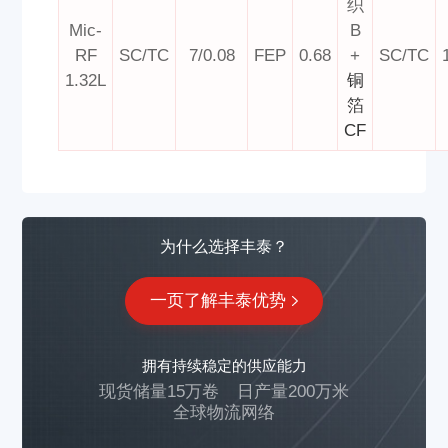
织
Mic-
B
RF
SC/TC
7/0.08
FEP
0.68
+
SC/TC
1.32L
铜
箔
CF
为什么选择丰泰？
一页了解丰泰优势
拥有持续稳定的供应能力
现货储量15万卷
日产量200万米
全球物流网络