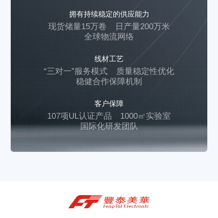
拥有持续稳定的供应能力
现货储量15万卷
日产量200万米
全球物流网络
线材工艺
“三对一”服务模式
质量稳定性优化
稳健合作保障机制
客户保障
107项UL认证产品
1000㎡实验室
国际化研发团队