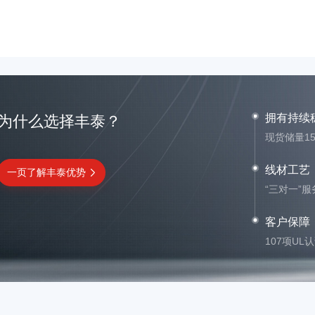
拥有持续
为什么选择丰泰？
现货储量1
线材工艺
一页了解丰泰优势
“三对一”
客户保障
107项UL