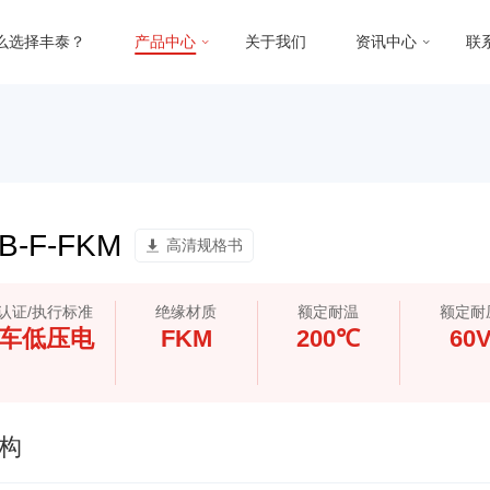
么选择丰泰？
产品中心
关于我们
资讯中心
联
B-F-FKM
高清规格书
认证/执行标准
绝缘材质
额定耐温
额定耐
车低压电
FKM
200℃
60
构