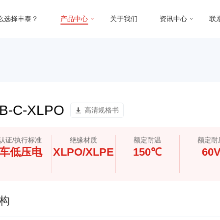
么选择丰泰？
产品中心
关于我们
资讯中心
联
B-C-XLPO
高清规格书
认证/执行标准
绝缘材质
额定耐温
额定耐
车低压电
XLPO/XLPE
150℃
60
构