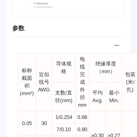
参数
电
导体规
绝缘厚度
线
标称
格
（mm）
近似
完
包装
截面
线号
成
(米/
积
AWG
外
扎)
支数/直
平均
最小
(mm²)
径
径(mm)
Avg.
Min.
mm
1/0.254
0.86
0.05
30
7/0.10
0.90
≥0.30
≥0.27