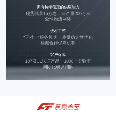
拥有持续稳定的供应能力
现货储量15万卷
日产量200万米
全球物流网络
线材工艺
“三对一”服务模式
质量稳定性优化
稳健合作保障机制
客户保障
107项UL认证产品
1000㎡实验室
国际化研发团队