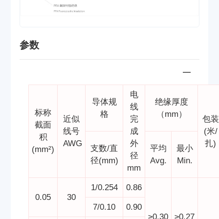
参数
电
导体规
绝缘厚度
线
标称
格
（mm）
近似
完
包装
截面
线号
成
(米/
积
AWG
外
扎)
支数/直
平均
最小
(mm²)
径
径(mm)
Avg.
Min.
mm
1/0.254
0.86
0.05
30
7/0.10
0.90
≥0.30
≥0.27