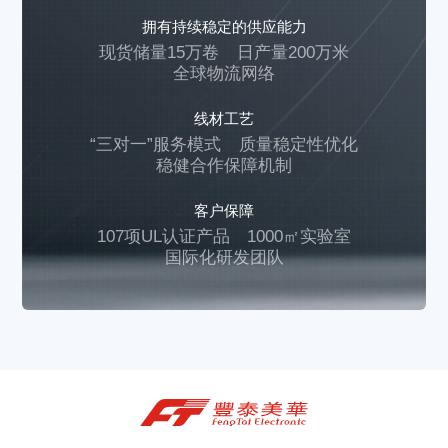
拥有持续稳定的供应能力
现货储量15万卷
日产量200万米
全球物流网络
线材工艺
“三对一”服务模式
质量稳定性优化
稳健合作保障机制
客户保障
107项UL认证产品
1000㎡实验室
国际化研发团队