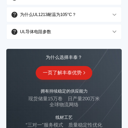
?
为什么UL1213耐温为105°C？
?
UL导体电阻参数
为什么选择丰泰？
一页了解丰泰优势
拥有持续稳定的供应能力
现货储量15万卷
日产量200万米
全球物流网络
线材工艺
“三对一”服务模式
质量稳定性优化