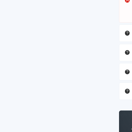
A
?
?
?
?