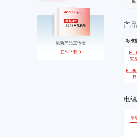
度
产
标准
最新产品宣传册
立即下载
FT-
32
FT06
R
电
单