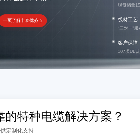
现货储量1
线材工艺
一页了解丰泰优势
“三对一”
客户保障
107项UL
靠的特种电缆解决方案？
提供定制化支持