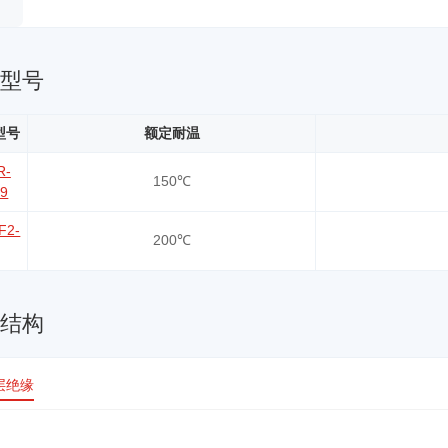
品型号
型号
额定耐温
R-
150℃
39
F2-
200℃
缆结构
层绝缘