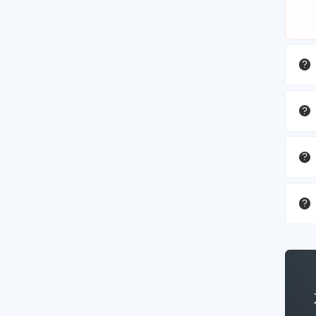
?
?
?
?