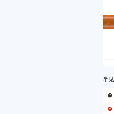
常
?
A