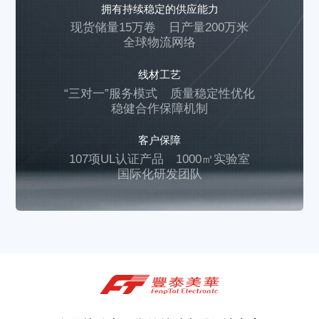
拥有持续稳定的供应能力
现货储量15万卷
日产量200万米
全球物流网络
线材工艺
“三对一”服务模式
质量稳定性优化
稳健合作保障机制
客户保障
107项UL认证产品
1000㎡实验室
国际化研发团队