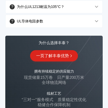
?
为什么UL1213耐温为105°C？
?
UL导体电阻参数
为什么选择丰泰？
一页了解丰泰优势
拥有持续稳定的供应能力
现货储量15万卷
日产量200万米
全球物流网络
线材工艺
“三对一”服务模式
质量稳定性优化
稳健合作保障机制