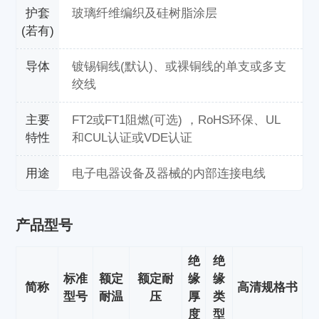
护套
玻璃纤维编织及硅树脂涂层
(若有)
导体
镀锡铜线(默认)、或裸铜线的单支或多支
绞线
主要
FT2或FT1阻燃(可选) ，RoHS环保、UL
特性
和CUL认证或VDE认证
用途
电子电器设备及器械的内部连接电线
产品型号
绝
绝
标准
额定
额定耐
缘
缘
简称
高清规格书
型号
耐温
压
厚
类
度
型