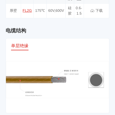
硅
0.6-
厚壁
FL2G
175℃
60V,600V
下载
胶
1.5
电缆结构
单层绝缘