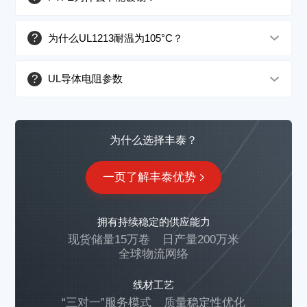
?
为什么UL1213耐温为105°C？
?
UL导体电阻参数
为什么选择丰泰？
一页了解丰泰优势
拥有持续稳定的供应能力
现货储量15万卷
日产量200万米
全球物流网络
线材工艺
“三对一”服务模式
质量稳定性优化